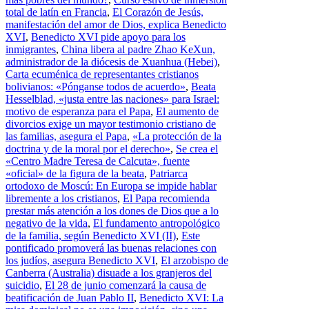
total de latín en Francia
,
El Corazón de Jesús,
manifestación del amor de Dios, explica Benedicto
XVI
,
Benedicto XVI pide apoyo para los
inmigrantes
,
China libera al padre Zhao KeXun,
administrador de la diócesis de Xuanhua (Hebei)
,
Carta ecuménica de representantes cristianos
bolivianos: «Pónganse todos de acuerdo»
,
Beata
Hesselblad, «justa entre las naciones» para Israel:
motivo de esperanza para el Papa
,
El aumento de
divorcios exige un mayor testimonio cristiano de
las familias, asegura el Papa
,
«La protección de la
doctrina y de la moral por el derecho»
,
Se crea el
«Centro Madre Teresa de Calcuta», fuente
«oficial» de la figura de la beata
,
Patriarca
ortodoxo de Moscú: En Europa se impide hablar
libremente a los cristianos
,
El Papa recomienda
prestar más atención a los dones de Dios que a lo
negativo de la vida
,
El fundamento antropológico
de la familia, según Benedicto XVI (II)
,
Este
pontificado promoverá las buenas relaciones con
los judíos, asegura Benedicto XVI
,
El arzobispo de
Canberra (Australia) disuade a los granjeros del
suicidio
,
El 28 de junio comenzará la causa de
beatificación de Juan Pablo II
,
Benedicto XVI: La