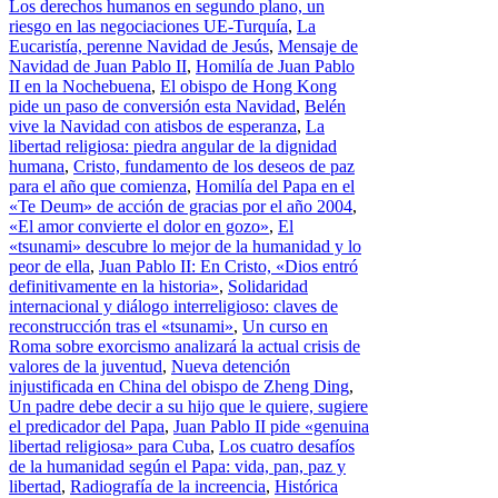
Los derechos humanos en segundo plano, un
riesgo en las negociaciones UE-Turquía
,
La
Eucaristía, perenne Navidad de Jesús
,
Mensaje de
Navidad de Juan Pablo II
,
Homilía de Juan Pablo
II en la Nochebuena
,
El obispo de Hong Kong
pide un paso de conversión esta Navidad
,
Belén
vive la Navidad con atisbos de esperanza
,
La
libertad religiosa: piedra angular de la dignidad
humana
,
Cristo, fundamento de los deseos de paz
para el año que comienza
,
Homilía del Papa en el
«Te Deum» de acción de gracias por el año 2004
,
«El amor convierte el dolor en gozo»
,
El
«tsunami» descubre lo mejor de la humanidad y lo
peor de ella
,
Juan Pablo II: En Cristo, «Dios entró
definitivamente en la historia»
,
Solidaridad
internacional y diálogo interreligioso: claves de
reconstrucción tras el «tsunami»
,
Un curso en
Roma sobre exorcismo analizará la actual crisis de
valores de la juventud
,
Nueva detención
injustificada en China del obispo de Zheng Ding
,
Un padre debe decir a su hijo que le quiere, sugiere
el predicador del Papa
,
Juan Pablo II pide «genuina
libertad religiosa» para Cuba
,
Los cuatro desafíos
de la humanidad según el Papa: vida, pan, paz y
libertad
,
Radiografía de la increencia
,
Histórica