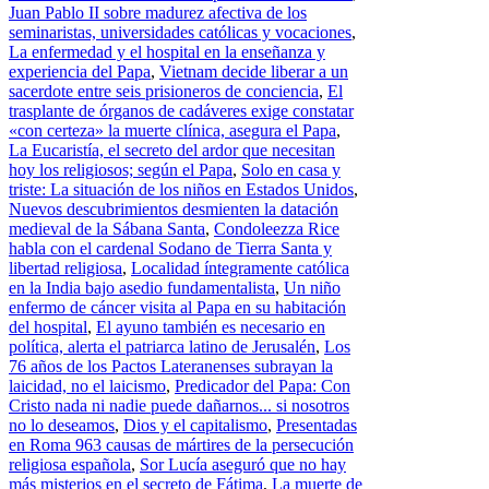
Juan Pablo II sobre madurez afectiva de los
seminaristas, universidades católicas y vocaciones
,
La enfermedad y el hospital en la enseñanza y
experiencia del Papa
,
Vietnam decide liberar a un
sacerdote entre seis prisioneros de conciencia
,
El
trasplante de órganos de cadáveres exige constatar
«con certeza» la muerte clínica, asegura el Papa
,
La Eucaristía, el secreto del ardor que necesitan
hoy los religiosos; según el Papa
,
Solo en casa y
triste: La situación de los niños en Estados Unidos
,
Nuevos descubrimientos desmienten la datación
medieval de la Sábana Santa
,
Condoleezza Rice
habla con el cardenal Sodano de Tierra Santa y
libertad religiosa
,
Localidad íntegramente católica
en la India bajo asedio fundamentalista
,
Un niño
enfermo de cáncer visita al Papa en su habitación
del hospital
,
El ayuno también es necesario en
política, alerta el patriarca latino de Jerusalén
,
Los
76 años de los Pactos Lateranenses subrayan la
laicidad, no el laicismo
,
Predicador del Papa: Con
Cristo nada ni nadie puede dañarnos... si nosotros
no lo deseamos
,
Dios y el capitalismo
,
Presentadas
en Roma 963 causas de mártires de la persecución
religiosa española
,
Sor Lucía aseguró que no hay
más misterios en el secreto de Fátima
,
La muerte de