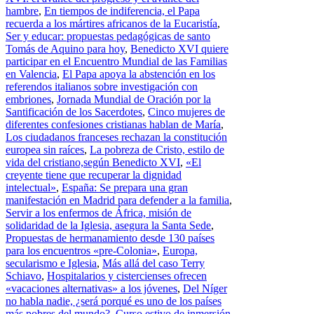
hambre
,
En tiempos de indiferencia, el Papa
recuerda a los mártires africanos de la Eucaristía
,
Ser y educar: propuestas pedagógicas de santo
Tomás de Aquino para hoy
,
Benedicto XVI quiere
participar en el Encuentro Mundial de las Familias
en Valencia
,
El Papa apoya la abstención en los
referendos italianos sobre investigación con
embriones
,
Jornada Mundial de Oración por la
Santificación de los Sacerdotes
,
Cinco mujeres de
diferentes confesiones cristianas hablan de María
,
Los ciudadanos franceses rechazan la constitución
europea sin raíces
,
La pobreza de Cristo, estilo de
vida del cristiano,según Benedicto XVI
,
«El
creyente tiene que recuperar la dignidad
intelectual»
,
España: Se prepara una gran
manifestación en Madrid para defender a la familia
,
Servir a los enfermos de África, misión de
solidaridad de la Iglesia, asegura la Santa Sede
,
Propuestas de hermanamiento desde 130 países
para los encuentros «pre-Colonia»
,
Europa,
secularismo e Iglesia
,
Más allá del caso Terry
Schiavo
,
Hospitalarios y cistercienses ofrecen
«vacaciones alternativas» a los jóvenes
,
Del Níger
no habla nadie, ¿será porqué es uno de los países
más pobres del mundo?
,
Curso estivo de inmersión