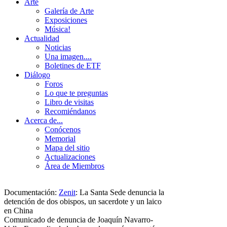
Arte
Galería de Arte
Exposiciones
Música!
Actualidad
Noticias
Una imagen....
Boletines de ETF
Diálogo
Foros
Lo que te preguntas
Libro de visitas
Recomiéndanos
Acerca de...
Conócenos
Memorial
Mapa del sitio
Actualizaciones
Área de Miembros
Documentación:
Zenit
:
La Santa Sede denuncia la
detención de dos obispos, un sacerdote y un laico
en China
Comunicado de denuncia de Joaquín Navarro-