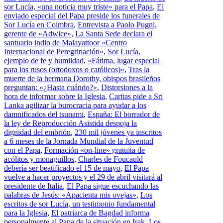
sor Lucía, «una noticia muy triste» para el Papa
,
El
enviado especial del Papa preside los funerales de
Sor Lucía en Coimbra
,
Entrevista a Paolo Pugni,
gerente de «Adwice»
,
La Santa Sede declara el
santuario indio de Malayattoor «Centro
Internacional de Peregrinación»
,
Sor Lucía,
ejemplo de fe y humildad
,
«Fátima, lugar especial
para los rusos (ortodoxos o católicos)»
,
Tras la
muerte de la hermana Dorothy, obispos brasileños
preguntan: «¿Hasta cuándo?»
,
Distorsiones a la
hora de informar sobre la Iglesia
,
Caritas pide a Sri
Lanka agilizar la burocracia para ayudar a los
damnificados del tsunami
,
España: El borrador de
la ley de Reproducción Asistida despoja la
dignidad del embrión
,
230 mil jóvenes ya inscritos
a 6 meses de la Jornada Mundial de la Juventud
con el Papa
,
Formación «on-line» gratuita de
acólitos y monaguillos
,
Charles de Foucauld
debería ser beatificado el 15 de mayo
,
El Papa
vuelve a hacer proyectos y el 29 de abril visitará al
presidente de Italia
,
El Papa sigue escuchando las
palabras de Jesús: «Apacienta mis ovejas»
,
Los
escritos de sor Lucía, un testimonio fundamental
para la Iglesia
,
El patriarca de Bagdad informa
personalmente al Papa de la situación en Irak
,
Los