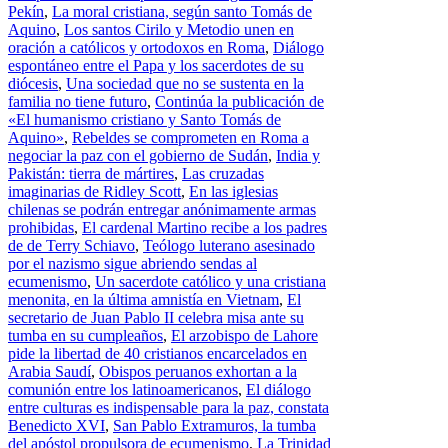
Pekín
,
La moral cristiana, según santo Tomás de
Aquino
,
Los santos Cirilo y Metodio unen en
oración a católicos y ortodoxos en Roma
,
Diálogo
espontáneo entre el Papa y los sacerdotes de su
diócesis
,
Una sociedad que no se sustenta en la
familia no tiene futuro
,
Continúa la publicación de
«El humanismo cristiano y Santo Tomás de
Aquino»
,
Rebeldes se comprometen en Roma a
negociar la paz con el gobierno de Sudán
,
India y
Pakistán: tierra de mártires
,
Las cruzadas
imaginarias de Ridley Scott
,
En las iglesias
chilenas se podrán entregar anónimamente armas
prohibidas
,
El cardenal Martino recibe a los padres
de de Terry Schiavo
,
Teólogo luterano asesinado
por el nazismo sigue abriendo sendas al
ecumenismo
,
Un sacerdote católico y una cristiana
menonita, en la última amnistía en Vietnam
,
El
secretario de Juan Pablo II celebra misa ante su
tumba en su cumpleaños
,
El arzobispo de Lahore
pide la libertad de 40 cristianos encarcelados en
Arabia Saudí
,
Obispos peruanos exhortan a la
comunión entre los latinoamericanos
,
El diálogo
entre culturas es indispensable para la paz, constata
Benedicto XVI
,
San Pablo Extramuros, la tumba
del apóstol propulsora de ecumenismo
,
La Trinidad