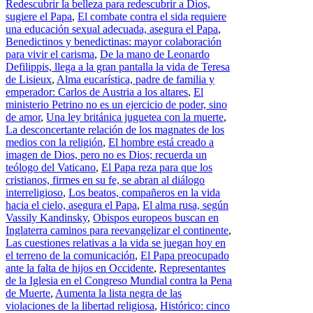
Redescubrir la belleza para redescubrir a Dios,
sugiere el Papa
,
El combate contra el sida requiere
una educación sexual adecuada, asegura el Papa
,
Benedictinos y benedictinas: mayor colaboración
para vivir el carisma
,
De la mano de Leonardo
Defilippis, llega a la gran pantalla la vida de Teresa
de Lisieux
,
Alma eucarística, padre de familia y
emperador: Carlos de Austria a los altares
,
El
ministerio Petrino no es un ejercicio de poder, sino
de amor
,
Una ley británica juguetea con la muerte
,
La desconcertante relación de los magnates de los
medios con la religión
,
El hombre está creado a
imagen de Dios, pero no es Dios; recuerda un
teólogo del Vaticano
,
El Papa reza para que los
cristianos, firmes en su fe, se abran al diálogo
interreligioso
,
Los beatos, compañeros en la vida
hacia el cielo, asegura el Papa
,
El alma rusa, según
Vassily Kandinsky
,
Obispos europeos buscan en
Inglaterra caminos para reevangelizar el continente
,
Las cuestiones relativas a la vida se juegan hoy en
el terreno de la comunicación
,
El Papa preocupado
ante la falta de hijos en Occidente
,
Representantes
de la Iglesia en el Congreso Mundial contra la Pena
de Muerte
,
Aumenta la lista negra de las
violaciones de la libertad religiosa
,
Histórico: cinco