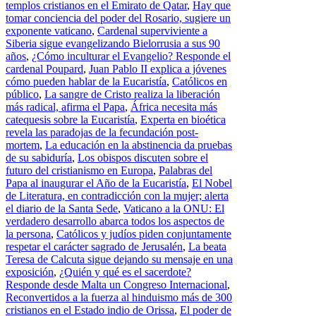
templos cristianos en el Emirato de Qatar
,
Hay que
tomar conciencia del poder del Rosario, sugiere un
exponente vaticano
,
Cardenal superviviente a
Siberia sigue evangelizando Bielorrusia a sus 90
años
,
¿Cómo inculturar el Evangelio? Responde el
cardenal Poupard
,
Juan Pablo II explica a jóvenes
cómo pueden hablar de la Eucaristía
,
Católicos en
público
,
La sangre de Cristo realiza la liberación
más radical, afirma el Papa
,
África necesita más
catequesis sobre la Eucaristía
,
Experta en bioética
revela las paradojas de la fecundación post-
mortem
,
La educación en la abstinencia da pruebas
de su sabiduría
,
Los obispos discuten sobre el
futuro del cristianismo en Europa
,
Palabras del
Papa al inaugurar el Año de la Eucaristía
,
El Nobel
de Literatura, en contradicción con la mujer; alerta
el diario de la Santa Sede
,
Vaticano a la ONU: El
verdadero desarrollo abarca todos los aspectos de
la persona
,
Católicos y judíos piden conjuntamente
respetar el carácter sagrado de Jerusalén
,
La beata
Teresa de Calcuta sigue dejando su mensaje en una
exposición
,
¿Quién y qué es el sacerdote?
Responde desde Malta un Congreso Internacional
,
Reconvertidos a la fuerza al hinduismo más de 300
cristianos en el Estado indio de Orissa
,
El poder de