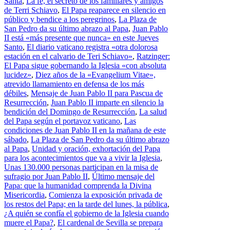
Santa
,
La fe, el secreto de los familiares y amigos
de Terri Schiavo
,
El Papa reaparece en silencio en
público y bendice a los peregrinos
,
La Plaza de
San Pedro da su último abrazo al Papa
,
Juan Pablo
II está «más presente que nunca» en este Jueves
Santo
,
El diario vaticano registra «otra dolorosa
estación en el calvario de Teri Schiavo»
,
Ratzinger:
El Papa sigue gobernando la Iglesia «con absoluta
lucidez»
,
Diez años de la «Evangelium Vitae»,
atrevido llamamiento en defensa de los más
débiles
,
Mensaje de Juan Pablo II para Pascua de
Resurrección
,
Juan Pablo II imparte en silencio la
bendición del Domingo de Resurrección
,
La salud
del Papa según el portavoz vaticano
,
Las
condiciones de Juan Pablo II en la mañana de este
sábado
,
La Plaza de San Pedro da su último abrazo
al Papa
,
Unidad y oración, exhortación del Papa
para los acontecimientos que va a vivir la Iglesia
,
Unas 130.000 personas participan en la misa de
sufragio por Juan Pablo II
,
Último mensaje del
Papa: que la humanidad comprenda la Divina
Misericordia
,
Comienza la exposición privada de
los restos del Papa; en la tarde del lunes, la pública
,
¿A quién se confía el gobierno de la Iglesia cuando
muere el Papa?
,
El cardenal de Sevilla se prepara