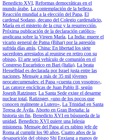
Benedicto XVI
,
Reformas democráticas en el
mundo árabe
,
La contemplación de la belleza
,
Reacción mundial a la elección del Papa
,
El
cardenal Sodano, decano del Colegio cardenalicio
,
María en el misterio de la cruz y la resurrección
,
Próxima publicación de la declaración católico-
anglicana sobre la Virgen María
,
La India: muere el
vicario general de Patna (Bihar) por la agresión
sufrida días atrás
,
China: En libertad los siete
sacerdotes arrestados al reunirse en retiro con su
obispo
,
El arte será vehículo de comunión en el
Congreso Eucarístico en Bari (Italia)
,
La beata
Hesselblad es declarada por Israel justa entre las
naciones
,
Mensaje a más de 35 mil jóvenes
neocatecumenales: el Papa «cuenta con vosotros»
,
Las catorce encíclicas de Juan Pablo II, según
Joseph Ratzinger
,
La Santa Sede exige el desarme
nuclear total
,
Ratiznger, «uno de los pocos que
conocen realmente a Lutero»
,
La Trinidad en Santa
Teresa de Ávila
,
Aborto en Gran Bretaña: la
historia sin fin
,
Benedicto XVI en búsqueda de la
unidad
,
Benedicto XVI quiere una Iglesia
misionera
,
Mensaje del Papa al ex rabino jefe de
Roma al cumplir los 90 años
,
Cuatro años de la
desaparición del obispo Shi Enxiang a manos de