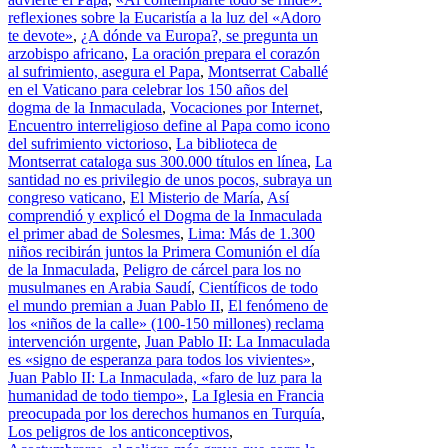
reflexiones sobre la Eucaristía a la luz del «Adoro
te devote»
,
¿A dónde va Europa?, se pregunta un
arzobispo africano
,
La oración prepara el corazón
al sufrimiento, asegura el Papa
,
Montserrat Caballé
en el Vaticano para celebrar los 150 años del
dogma de la Inmaculada
,
Vocaciones por Internet
,
Encuentro interreligioso define al Papa como icono
del sufrimiento victorioso
,
La biblioteca de
Montserrat cataloga sus 300.000 títulos en línea
,
La
santidad no es privilegio de unos pocos, subraya un
congreso vaticano
,
El Misterio de María
,
Así
comprendió y explicó el Dogma de la Inmaculada
el primer abad de Solesmes
,
Lima: Más de 1.300
niños recibirán juntos la Primera Comunión el día
de la Inmaculada
,
Peligro de cárcel para los no
musulmanes en Arabia Saudí
,
Científicos de todo
el mundo premian a Juan Pablo II
,
El fenómeno de
los «niños de la calle» (100-150 millones) reclama
intervención urgente
,
Juan Pablo II: La Inmaculada
es «signo de esperanza para todos los vivientes»
,
Juan Pablo II: La Inmaculada, «faro de luz para la
humanidad de todo tiempo»
,
La Iglesia en Francia
preocupada por los derechos humanos en Turquía
,
Los peligros de los anticonceptivos
,