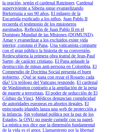
la oración, según el cardenal Ratzinger
,
Cardenal
superviviente a Siberia sigue evangelizando
Bielorrusia a sus 90 años
,
El milagro de la
Eucaristía explicado a los niños
,
Juan Pablo II
recuerda el testimonio de los misioneros
asesinados
,
Reflexión de Juan Pablo II en el
Domingo Mundial de las Misiones (DOMUND)
,
Amar y evangelizar a los excluidos exige vida
interior, constata el Papa
,
Una vaticanista comparte
con el gran público la historia de su conversión
,
Redescubierta la primera obra teatral de Jean-Paul
Sartre, de carácter cristiano
,
El Papa aplaude la
destrucción de minas anti-persona en Colombia
,
El
Compendio de Doctrina Social presenta el buen
gobierno
,
¿Qué se gana con rezar el Rosario cada
día? Un teólogo del Vaticano responde
,
El cardenal
de Washington contrario a la ampliación de la pena
de muerte a terroristas
,
El poder de seducción de El
Código da Vinci
,
Médicos denuncian complicidad
de autoridades europeas en abortos ilegales
,
El
episcopado irlandés lanza una web de protección a
la infancia
,
Sin voluntad política por la paz de los
Estados, la ONU no puede cumplir con su papel
,
La mística nos dice que la dimensión fundamental
de la vida es el amor
,
Llamamiento por la libertad