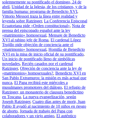
solemnemente su pontificado el domingo, 24 de
abril
,
Unidad de la Iglesia, de los cristianos, y de la
familia humana: programa de Benedicto XVI
,
Vittorio Messori traza la línea entre realidad y
leyenda sobre Ratzinger
,
La Conferencia Episcopal
Ecuatoriana pide «Orden constitucional»
,
Nota de
prensa del episcopado español ante la ley
«matrimonio» homosexual
,
Mensaje de Benedicto
XVI al rabino jefe de Roma
,
El cardenal López
Trujillo pide objeción de conciencia ante el
«matrimonio» homosexual
,
Homilía de Benedicto
XVI en la misa de inicio oficial de su pontificado
,
Un inicio de pontificado lleno de simbólicas
novedades
,
Recién casados por el cardenal
Ratzinger
,
Objeción de conciencia ante la ley de
«matrimonios» homosexuales?
,
Benedicto XVI en
San Pablo Extramuros: la misión es más actual que
nunca
,
El Papa recibirá este miércoles a
musulmanes promotores del diálogo
,
El refugio de
Ratzinger, un monasterio de clausura benedictino
en Toscana
,
La nueva evangelización, según
Joseph Ratzinger
,
Cuatro días antes de morir, Juan
Pablo II ayudó al nacimiento de 10 niños en riesgo
de aborto
,
Jornada de trabajo del Papa con
colaboradores y un viejo amigo
,
El auténtico