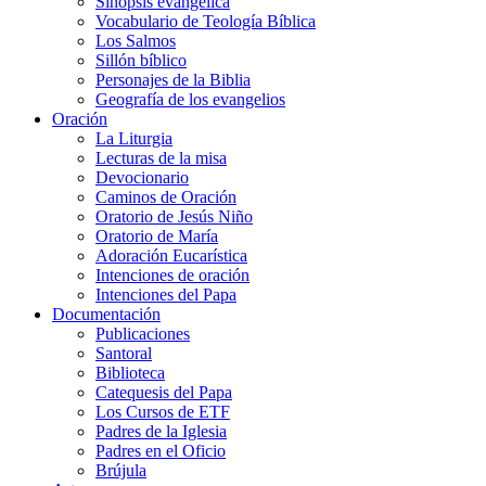
Sinopsis evangélica
Vocabulario de Teología Bíblica
Los Salmos
Sillón bíblico
Personajes de la Biblia
Geografía de los evangelios
Oración
La Liturgia
Lecturas de la misa
Devocionario
Caminos de Oración
Oratorio de Jesús Niño
Oratorio de María
Adoración Eucarística
Intenciones de oración
Intenciones del Papa
Documentación
Publicaciones
Santoral
Biblioteca
Catequesis del Papa
Los Cursos de ETF
Padres de la Iglesia
Padres en el Oficio
Brújula