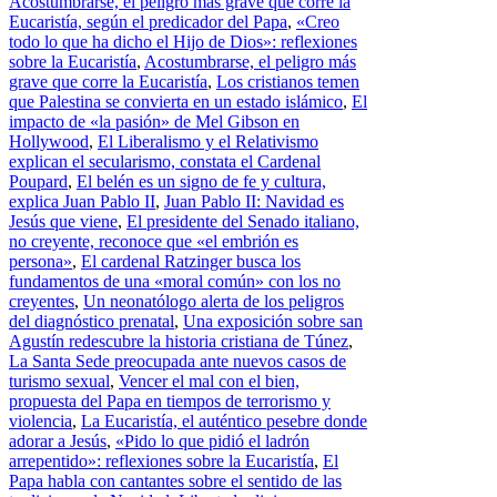
Acostumbrarse, el peligro más grave que corre la
Eucaristía, según el predicador del Papa
,
«Creo
todo lo que ha dicho el Hijo de Dios»: reflexiones
sobre la Eucaristía
,
Acostumbrarse, el peligro más
grave que corre la Eucaristía
,
Los cristianos temen
que Palestina se convierta en un estado islámico
,
El
impacto de «la pasión» de Mel Gibson en
Hollywood
,
El Liberalismo y el Relativismo
explican el secularismo, constata el Cardenal
Poupard
,
El belén es un signo de fe y cultura,
explica Juan Pablo II
,
Juan Pablo II: Navidad es
Jesús que viene
,
El presidente del Senado italiano,
no creyente, reconoce que «el embrión es
persona»
,
El cardenal Ratzinger busca los
fundamentos de una «moral común» con los no
creyentes
,
Un neonatólogo alerta de los peligros
del diagnóstico prenatal
,
Una exposición sobre san
Agustín redescubre la historia cristiana de Túnez
,
La Santa Sede preocupada ante nuevos casos de
turismo sexual
,
Vencer el mal con el bien,
propuesta del Papa en tiempos de terrorismo y
violencia
,
La Eucaristía, el auténtico pesebre donde
adorar a Jesús
,
«Pido lo que pidió el ladrón
arrepentido»: reflexiones sobre la Eucaristía
,
El
Papa habla con cantantes sobre el sentido de las