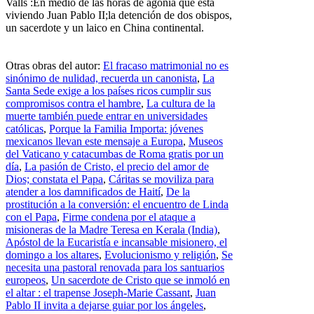
Valls :En medio de las horas de agonía que está
viviendo Juan Pablo II;la detención de dos obispos,
un sacerdote y un laico en China continental.
Otras obras del autor:
El fracaso matrimonial no es
sinónimo de nulidad, recuerda un canonista
,
La
Santa Sede exige a los países ricos cumplir sus
compromisos contra el hambre
,
La cultura de la
muerte también puede entrar en universidades
católicas
,
Porque la Familia Importa: jóvenes
mexicanos llevan este mensaje a Europa
,
Museos
del Vaticano y catacumbas de Roma gratis por un
día
,
La pasión de Cristo, el precio del amor de
Dios; constata el Papa
,
Cáritas se moviliza para
atender a los damnificados de Haití
,
De la
prostitución a la conversión: el encuentro de Linda
con el Papa
,
Firme condena por el ataque a
misioneras de la Madre Teresa en Kerala (India)
,
Apóstol de la Eucaristía e incansable misionero, el
domingo a los altares
,
Evolucionismo y religión
,
Se
necesita una pastoral renovada para los santuarios
europeos
,
Un sacerdote de Cristo que se inmoló en
el altar : el trapense Joseph-Marie Cassant
,
Juan
Pablo II invita a dejarse guiar por los ángeles
,