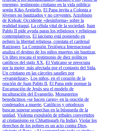
enemigo, testimonio cristiano en la vida pública;
según Kiko Argüello
,
El Papa invita a Colonia a
jóvenes no bautizados y no creyentes
,
Arzobispo
de Kirkuk: Occidente «desinforma» sobre la
realidad iraquí
,
La célula vital de la sociedad
,
Juan
Pablo II pide ayuda paras los religiosos y religiosas
contemplativos
,
El laicismo está poniendo en
peligro la libertad religiosa, constata el cardenal
Ratzinger
,
La Comisión Teológica Internacional
analiza el destino de los niños muertos sin bautizar
,
Un libro rescata el testimonio de diez políticos
católicos del siglo XX
,
El Vaticano se preocupa
por la mujer, más afectada por el contagio del Sida
,
Un cristiano en las cárceles saudíes por
«evangelizar»
,
Los niños, en el corazón de la
oración de Juan Pablo II
,
El Papa pide porque la
Encarnación de Jesús sea el modelo de
inculturación del Evangelio
,
Monasterios
benedictinos «se hacen cargo» en la oración de
condenados a muerte
,
Católicos y ortodoxos
buscan superar sospechas en la búsqueda de la
unidad
,
Violenta expulsión de tribales convertidos
al cristianismo en Chhattisgarh (la India)
,
Violar los
derechos de los pobres es un acto contra Dios,
advierte el Papa
,
«Al contemplarte todo se rinde»: