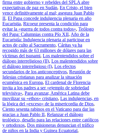
firma entre gobierno y rebeldes del SPLA abre
expectativas de paz en Sudán
,
En Cristo, el bien
vence definitivamente al mal; asegura Juan Pablo
II
,
El Papa concede indulgencia plenaria en año
Eucaristia
,
Ricoeur presenta la condición para
evitar la «guerra de todos contra todos»
,
Teólogo
del Papa: Calumnias contra Pío XII
,
Año de la
Eucaristía: Indulgencia plenaria al participar en
actos de culto al Sacramento
,
Cáritas ya ha
recogido más de 63 millones de dólares para las
víctimas del tsunami
,
Los malentendidos sobre el
diálogo interreligioso (II)
,
Los malentendidos sobre
el diálogo interreligioso (I)
,
Los efectos
secundarios de los anticonceptivos
,
Reunión de
Iglesias cristianas para analizar la situación
ecuménica en Europa
,
El cardenal de Florencia
invita a los padres a ser «ejemplo de sobriedad
televisiva»
,
Para avanzar, América Latina debe
movilizar su «ethos» cristiano
,
Las indulgencias, en
la lógica del «exceso» de la misericordia de Dios
,
Ciento sesenta rabinos en el Vaticano para dar las
gracias a Juan Pablo II
,
Relanzar el diálogo
teológico, desafío para las relaciones entre católicos
y ortodoxos
,
Dos misioneras denuncian el tráfico
de niños en la India y Guinea Ecuatorial
,