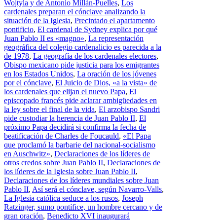
Wojtyla y de Antonio Millán-Puelles
,
Los
cardenales preparan el cónclave analizando la
situación de la Iglesia
,
Precintado el apartamento
pontificio
,
El cardenal de Sydney explica por qué
Juan Pablo II es «magno»
,
La representación
geográfica del colegio cardenalicio es parecida a la
de 1978
,
La geografía de los cardenales electores
,
Obispo mexicano pide justicia para los emigrantes
en los Estados Unidos
,
La oración de los jóvenes
por el cónclave
,
El Juicio de Dios, «a la vista» de
los cardenales que elijan el nuevo Papa
,
El
episcopado francés pide aclarar ambigüedades en
la ley sobre el final de la vida
,
El arzobispo Sandri
pide custodiar la herencia de Juan Pablo II
,
El
próximo Papa decidirá si confirma la fecha de
beatificación de Charles de Foucauld
,
«El Papa
que proclamó la barbarie del nacional-socialismo
en Auschwitz»
,
Declaraciones de los líderes de
otros credos sobre Juan Pablo II
,
Declaraciones de
los líderes de la Iglesia sobre Juan Pablo II
,
Declaraciones de los líderes mundiales sobre Juan
Pablo II
,
Así será el cónclave, según Navarro-Valls
,
La Iglesia católica seduce a los rusos
,
Joseph
Ratzinger, sumo pontífice, un hombre cercano y de
gran oración
,
Benedicto XVI inaugurará