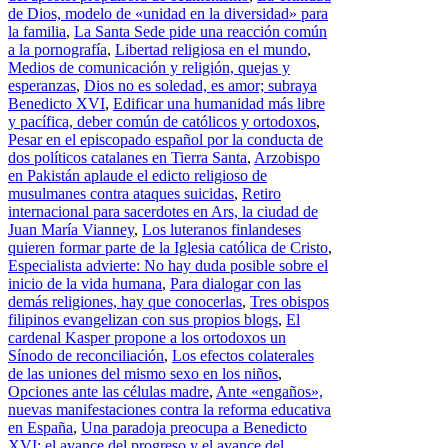
de Dios, modelo de «unidad en la diversidad» para
la familia
,
La Santa Sede pide una reacción común
a la pornografía
,
Libertad religiosa en el mundo
,
Medios de comunicación y religión, quejas y
esperanzas
,
Dios no es soledad, es amor; subraya
Benedicto XVI
,
Edificar una humanidad más libre
y pacífica, deber común de católicos y ortodoxos
,
Pesar en el episcopado español por la conducta de
dos políticos catalanes en Tierra Santa
,
Arzobispo
en Pakistán aplaude el edicto religioso de
musulmanes contra ataques suicidas
,
Retiro
internacional para sacerdotes en Ars, la ciudad de
Juan María Vianney
,
Los luteranos finlandeses
quieren formar parte de la Iglesia católica de Cristo
,
Especialista advierte: No hay duda posible sobre el
inicio de la vida humana
,
Para dialogar con las
demás religiones, hay que conocerlas
,
Tres obispos
filipinos evangelizan con sus propios blogs
,
El
cardenal Kasper propone a los ortodoxos un
Sínodo de reconciliación
,
Los efectos colaterales
de las uniones del mismo sexo en los niños
,
Opciones ante las células madre
,
Ante «engaños»,
nuevas manifestaciones contra la reforma educativa
en España
,
Una paradoja preocupa a Benedicto
XVI: el avance del progreso y el avance del