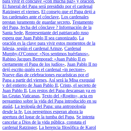
para vivir el cónclave «con mucha paz» y oración
,
El funeral del Papa será presidido por el cardenal
Ratzinger el viernes
,
El consejo que el Papa dejó a
los cardenales ante el cónclave
,
Los cardenales
prestan juramento de guardar secreto
,
Testamento
del Papa, fecha del cónclave ? Información de la
Santa Sede
,
Representante del patriarcado ruso
espera que Juan Pablo II sea canonizado
,
La
oración es la clave para vivir estos momentos de la
Iglesia, según el cardenal Arinze
,
Cardenal
Murphy-O'Connor: «Nos sentimos huérfanos»
,
Rabino Jacques Bemporad: «Juan Pablo II es
ciertamente el Papa de los judíos»
,
Juan Pablo II no
dejó escrito quién es el cardenal «in pectore»
,
Nueve días de celebraciones eucarísticas por el
Papa a partir del viernes
,
Así será la Misa exequial
y del entierro de Juan Pablo II
,
Cristo, el secreto de
Juan Pablo II
,
Los restos del Papa descansan ya en
las Grutas Vaticanas
,
Texto del «Rogito», acta en
pergamino sobre la vida del Papa introducido en su
ataúd
,
La teología del Papa: una antropología
desde la fe
,
Los peregrinos esperan ahora la
apertura del lugar de la tumba del Papa
,
Se intenta
cancelar a Dios de la vida pública, constata el
cardenal Ratzinger
,
La herencia filosófica de Karol