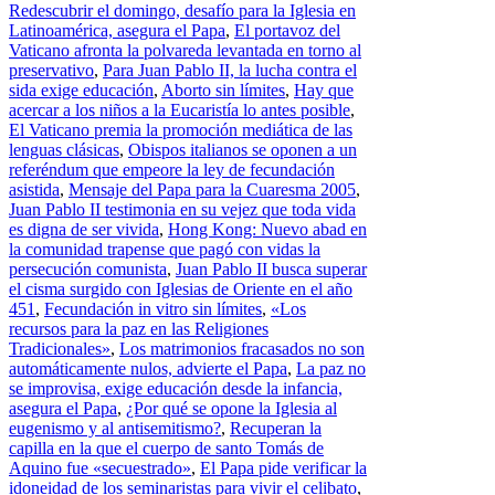
Redescubrir el domingo, desafío para la Iglesia en
Latinoamérica, asegura el Papa
,
El portavoz del
Vaticano afronta la polvareda levantada en torno al
preservativo
,
Para Juan Pablo II, la lucha contra el
sida exige educación
,
Aborto sin límites
,
Hay que
acercar a los niños a la Eucaristía lo antes posible
,
El Vaticano premia la promoción mediática de las
lenguas clásicas
,
Obispos italianos se oponen a un
referéndum que empeore la ley de fecundación
asistida
,
Mensaje del Papa para la Cuaresma 2005
,
Juan Pablo II testimonia en su vejez que toda vida
es digna de ser vivida
,
Hong Kong: Nuevo abad en
la comunidad trapense que pagó con vidas la
persecución comunista
,
Juan Pablo II busca superar
el cisma surgido con Iglesias de Oriente en el año
451
,
Fecundación in vitro sin límites
,
«Los
recursos para la paz en las Religiones
Tradicionales»
,
Los matrimonios fracasados no son
automáticamente nulos, advierte el Papa
,
La paz no
se improvisa, exige educación desde la infancia,
asegura el Papa
,
¿Por qué se opone la Iglesia al
eugenismo y al antisemitismo?
,
Recuperan la
capilla en la que el cuerpo de santo Tomás de
Aquino fue «secuestrado»
,
El Papa pide verificar la
idoneidad de los seminaristas para vivir el celibato
,