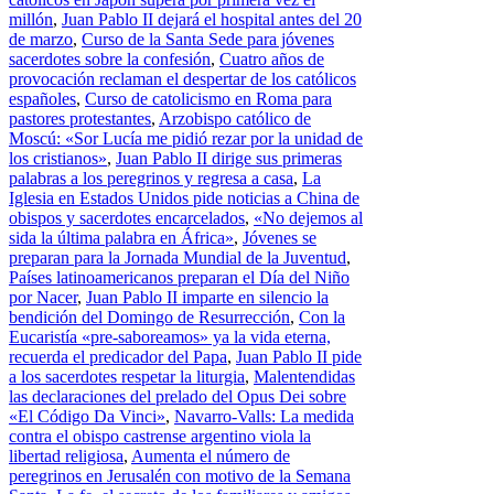
millón
,
Juan Pablo II dejará el hospital antes del 20
de marzo
,
Curso de la Santa Sede para jóvenes
sacerdotes sobre la confesión
,
Cuatro años de
provocación reclaman el despertar de los católicos
españoles
,
Curso de catolicismo en Roma para
pastores protestantes
,
Arzobispo católico de
Moscú: «Sor Lucía me pidió rezar por la unidad de
los cristianos»
,
Juan Pablo II dirige sus primeras
palabras a los peregrinos y regresa a casa
,
La
Iglesia en Estados Unidos pide noticias a China de
obispos y sacerdotes encarcelados
,
«No dejemos al
sida la última palabra en África»
,
Jóvenes se
preparan para la Jornada Mundial de la Juventud
,
Países latinoamericanos preparan el Día del Niño
por Nacer
,
Juan Pablo II imparte en silencio la
bendición del Domingo de Resurrección
,
Con la
Eucaristía «pre-saboreamos» ya la vida eterna,
recuerda el predicador del Papa
,
Juan Pablo II pide
a los sacerdotes respetar la liturgia
,
Malentendidas
las declaraciones del prelado del Opus Dei sobre
«El Código Da Vinci»
,
Navarro-Valls: La medida
contra el obispo castrense argentino viola la
libertad religiosa
,
Aumenta el número de
peregrinos en Jerusalén con motivo de la Semana