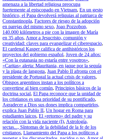
amenaza a la libertad religiosa preocupa
fuertemente al episcopado en Vietnam
,
En un gesto
histórico, el Papa devolverá reliquias al patriarca de
Constantinopla
,
Factores de riesgo de la adopción
en parejas del mismo sexo
,
Joao Pozzobon,
140.000 kilómetros a pie con la imagen de María
en 35 años
,
Amor a Jesucristo, comunión y
creatividad: claves para evangelizar el ciberespacio
,
El cardenal Kasper califica de antihistóricos los
proyectos del gobierno español
,
Joven de 24 años:
«Con la eutanasia no estaría entre vosotros»
,
«Caritas» alerta: Mauritania, en jaque por la sequía
y la plaga de langosta
,
Juan Pablo II afronta con el
presidente de Portugal la actual crisis de valores
,
Obispos argentinos instan a los políticos a
convertirse al bien común
,
Principios básicos de la
doctrina social
,
El Papa reconoce que la unidad de
los cristianos es una prioridad de su pontificado
,
Agradecer a Dios sus dones implica compartirlos,
explica Juan Pablo II
,
Un hogar en Roma para
estudiantes laicos
,
El «retorno» del padre y su
relación con la vida naciente (I)
,
Astrología,
sectas..., Síntomas de la debilidad de la fe de los
cristianos
,
Llamamiento del Papa a los políticos a
respetar a los discapacitados, nacidos o no
,
Amor al