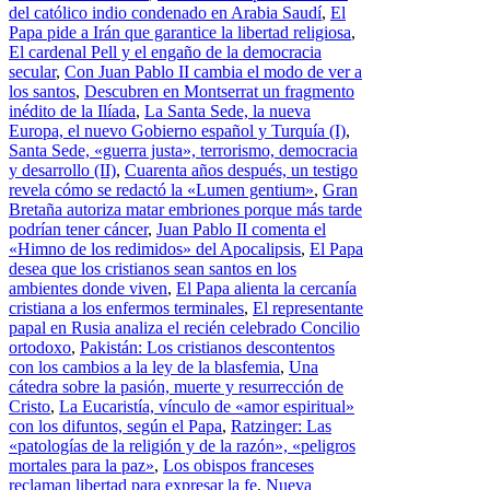
del católico indio condenado en Arabia Saudí
,
El
Papa pide a Irán que garantice la libertad religiosa
,
El cardenal Pell y el engaño de la democracia
secular
,
Con Juan Pablo II cambia el modo de ver a
los santos
,
Descubren en Montserrat un fragmento
inédito de la Ilíada
,
La Santa Sede, la nueva
Europa, el nuevo Gobierno español y Turquía (I)
,
Santa Sede, «guerra justa», terrorismo, democracia
y desarrollo (II)
,
Cuarenta años después, un testigo
revela cómo se redactó la «Lumen gentium»
,
Gran
Bretaña autoriza matar embriones porque más tarde
podrían tener cáncer
,
Juan Pablo II comenta el
«Himno de los redimidos» del Apocalipsis
,
El Papa
desea que los cristianos sean santos en los
ambientes donde viven
,
El Papa alienta la cercanía
cristiana a los enfermos terminales
,
El representante
papal en Rusia analiza el recién celebrado Concilio
ortodoxo
,
Pakistán: Los cristianos descontentos
con los cambios a la ley de la blasfemia
,
Una
cátedra sobre la pasión, muerte y resurrección de
Cristo
,
La Eucaristía, vínculo de «amor espiritual»
con los difuntos, según el Papa
,
Ratzinger: Las
«patologías de la religión y de la razón», «peligros
mortales para la paz»
,
Los obispos franceses
reclaman libertad para expresar la fe
,
Nueva