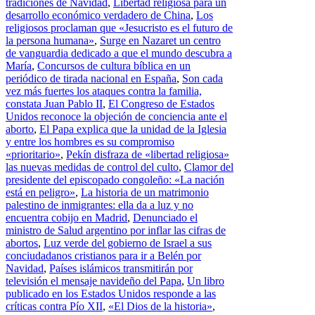
tradiciones de Navidad
,
Libertad religiosa para un
desarrollo económico verdadero de China
,
Los
religiosos proclaman que «Jesucristo es el futuro de
la persona humana»
,
Surge en Nazaret un centro
de vanguardia dedicado a que el mundo descubra a
María
,
Concursos de cultura bíblica en un
periódico de tirada nacional en España
,
Son cada
vez más fuertes los ataques contra la familia,
constata Juan Pablo II
,
El Congreso de Estados
Unidos reconoce la objeción de conciencia ante el
aborto
,
El Papa explica que la unidad de la Iglesia
y entre los hombres es su compromiso
«prioritario»
,
Pekín disfraza de «libertad religiosa»
las nuevas medidas de control del culto
,
Clamor del
presidente del episcopado congoleño: «La nación
está en peligro»
,
La historia de un matrimonio
palestino de inmigrantes: ella da a luz y no
encuentra cobijo en Madrid
,
Denunciado el
ministro de Salud argentino por inflar las cifras de
abortos
,
Luz verde del gobierno de Israel a sus
conciudadanos cristianos para ir a Belén por
Navidad
,
Países islámicos transmitirán por
televisión el mensaje navideño del Papa
,
Un libro
publicado en los Estados Unidos responde a las
críticas contra Pío XII
,
«El Dios de la historia»
,