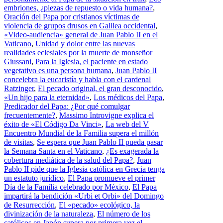
embriones, ¿piezas de repuesto o vida humana?
,
Oración del Papa por cristianos víctimas de
violencia de grupos drusos en Galilea occidental
,
«Video-audiencia» general de Juan Pablo II en el
Vaticano
,
Unidad y dolor entre las nuevas
realidades eclesiales por la muerte de monseñor
Giussani
,
Para la Iglesia, el paciente en estado
vegetativo es una persona humana
,
Juan Pablo II
concelebra la eucaristía y habla con el cardenal
Ratzinger
,
El pecado original, el gran desconocido
,
«Un hijo para la eternidad»
,
Los médicos del Papa
,
Predicador del Papa: ¿Por qué comulgar
frecuentemente?
,
Massimo Introvigne explica el
éxito de «El Código Da Vinci»
,
La web del V
Encuentro Mundial de la Familia supera el millón
de visitas
,
Se espera que Juan Pablo II pueda pasar
la Semana Santa en el Vaticano
,
¿Es exagerada la
cobertura mediática de la salud del Papa?
,
Juan
Pablo II pide que la Iglesia católica en Grecia tenga
un estatuto jurídico
,
El Papa promueve el primer
Día de la Familia celebrado por México
,
El Papa
impartirá la bendición «Urbi et Orbi» del Domingo
de Resurrección
,
El «pecado» ecológico, la
divinización de la naturaleza
,
El número de los
católicos en Japón supera por primera vez el