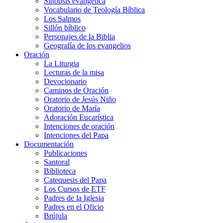
Sinopsis evangélica
Vocabulario de Teología Bíblica
Los Salmos
Sillón bíblico
Personajes de la Biblia
Geografía de los evangelios
Oración
La Liturgia
Lecturas de la misa
Devocionario
Caminos de Oración
Oratorio de Jesús Niño
Oratorio de María
Adoración Eucarística
Intenciones de oración
Intenciones del Papa
Documentación
Publicaciones
Santoral
Biblioteca
Catequesis del Papa
Los Cursos de ETF
Padres de la Iglesia
Padres en el Oficio
Brújula