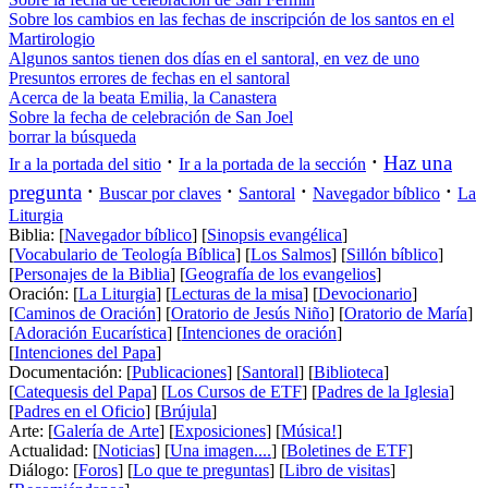
Sobre los cambios en las fechas de inscripción de los santos en el
Martirologio
Algunos santos tienen dos días en el santoral, en vez de uno
Presuntos errores de fechas en el santoral
Acerca de la beata Emilia, la Canastera
Sobre la fecha de celebración de San Joel
borrar la búsqueda
·
·
Haz una
Ir a la portada del sitio
Ir a la portada de la sección
·
·
·
·
pregunta
Buscar por claves
Santoral
Navegador bíblico
La
Liturgia
Biblia: [
Navegador bíblico
] [
Sinopsis evangélica
]
[
Vocabulario de Teología Bíblica
] [
Los Salmos
] [
Sillón bíblico
]
[
Personajes de la Biblia
] [
Geografía de los evangelios
]
Oración: [
La Liturgia
] [
Lecturas de la misa
] [
Devocionario
]
[
Caminos de Oración
] [
Oratorio de Jesús Niño
] [
Oratorio de María
]
[
Adoración Eucarística
] [
Intenciones de oración
]
[
Intenciones del Papa
]
Documentación: [
Publicaciones
] [
Santoral
] [
Biblioteca
]
[
Catequesis del Papa
] [
Los Cursos de ETF
] [
Padres de la Iglesia
]
[
Padres en el Oficio
] [
Brújula
]
Arte: [
Galería de Arte
] [
Exposiciones
] [
Música!
]
Actualidad: [
Noticias
] [
Una imagen....
] [
Boletines de ETF
]
Diálogo: [
Foros
] [
Lo que te preguntas
] [
Libro de visitas
]