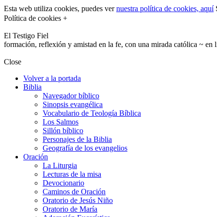
Esta web utiliza cookies, puedes ver
nuestra política de cookies, aquí
S
Política de cookies +
El Testigo Fiel
formación, reflexión y amistad en la fe, con una mirada católica ~ en 
Close
Volver a la portada
Biblia
Navegador bíblico
Sinopsis evangélica
Vocabulario de Teología Bíblica
Los Salmos
Sillón bíblico
Personajes de la Biblia
Geografía de los evangelios
Oración
La Liturgia
Lecturas de la misa
Devocionario
Caminos de Oración
Oratorio de Jesús Niño
Oratorio de María