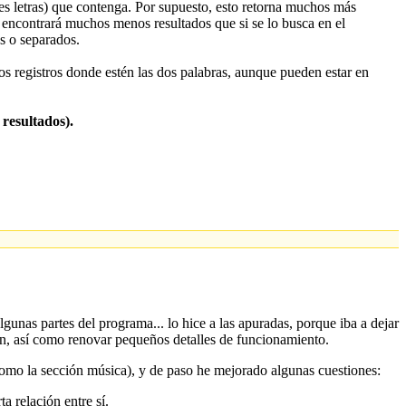
es letras) que contenga. Por supuesto, esto retorna muchos más
, encontrará muchos menos resultados que si se lo busca en el
os o separados.
los registros donde estén las dos palabras, aunque pueden estar en
 resultados).
gunas partes del programa... lo hice a las apuradas, porque iba a dejar
ien, así como renovar pequeños detalles de funcionamiento.
(como la sección música), y de paso he mejorado algunas cuestiones:
a relación entre sí.