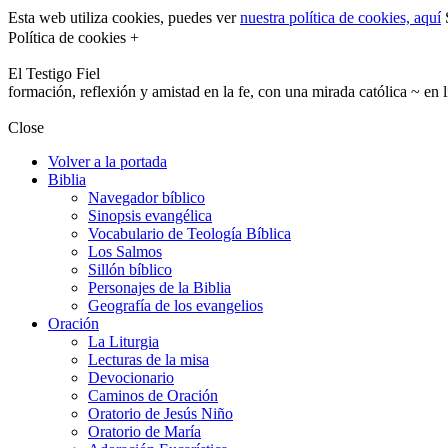
Esta web utiliza cookies, puedes ver
nuestra política de cookies, aquí
S
Política de cookies +
El Testigo Fiel
formación, reflexión y amistad en la fe, con una mirada católica ~ en 
Close
Volver a la portada
Biblia
Navegador bíblico
Sinopsis evangélica
Vocabulario de Teología Bíblica
Los Salmos
Sillón bíblico
Personajes de la Biblia
Geografía de los evangelios
Oración
La Liturgia
Lecturas de la misa
Devocionario
Caminos de Oración
Oratorio de Jesús Niño
Oratorio de María